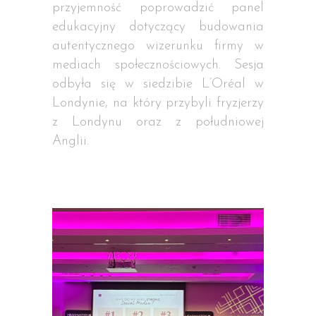
przyjemność poprowadzić panel
edukacyjny dotyczący budowania
autentycznego wizerunku firmy w
mediach społecznościowych. Sesja
odbyła się w siedzibie L’Oréal w
Londynie, na który przybyli fryzjerzy
z Londynu oraz z południowej
Anglii.