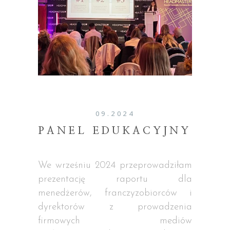
09.2024
PANEL EDUKACYJNY
We wrześniu 2024 przeprowadziłam
prezentację raportu dla
menedżerów, franczyzobiorców i
dyrektorów z prowadzenia
firmowych mediów