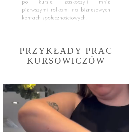
po kursie, zaskoczyli mnie
pierwszymi rolkami na biznesowych
kontach społecznościowych.
PRZYKŁADY PRAC
KURSOWICZÓW