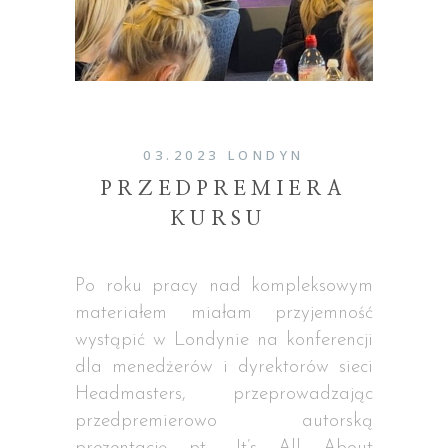
03.2023 LONDYN
PRZEDPREMIERA
KURSU
Po roku pracy nad kompleksowym
materiałem miałam przyjemność
wystąpić w Londynie na konferencji
dla menedżerów i dyrektorów sieci
Headmasters, przeprowadzając
przedpremierowo autorską