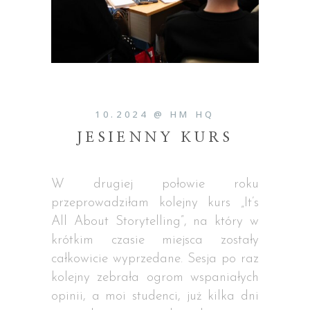
10.2024 @ HM HQ
JESIENNY KURS
W drugiej połowie roku
przeprowadziłam kolejny kurs „It’s
All About Storytelling”, na który w
krótkim czasie miejsca zostały
całkowicie wyprzedane. Sesja po raz
kolejny zebrała ogrom wspaniałych
opinii, a moi studenci, już kilka dni