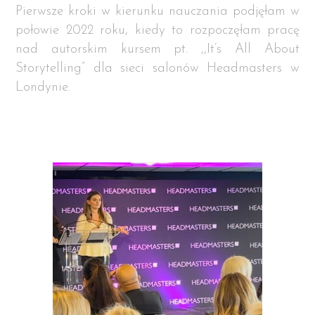
Pierwsze kroki w kierunku nauczania podjęłam w
połowie 2022 roku, kiedy to rozpoczęłam pracę
nad autorskim kursem pt. ,,It’s All About
Storytelling” dla sieci salonów Headmasters w
Londynie.