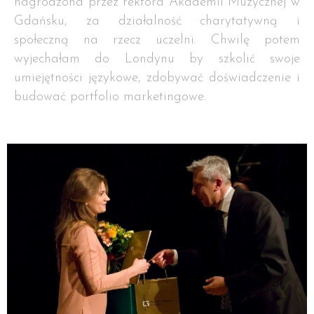
nagrodzona przez rektora Akademii Muzycznej w
Gdańsku, za działalność charytatywną i
społeczną na rzecz uczelni. Chwilę potem
wyjechałam do Londynu by szkolić swoje
umiejętności językowe, zdobywać doświadczenie i
budować portfolio marketingowe.