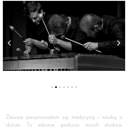
Zawsze pasjonowałam się medycyną i nauką o
skórze. To właśnie podczas moich studiów