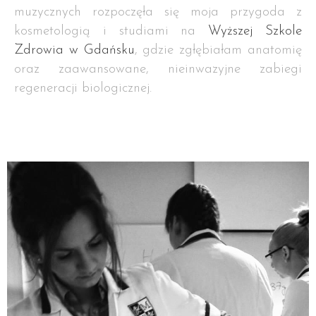
muzycznych rozpoczęła się moja przygoda z
kosmetologią i studiami na
Wyższej Szkole
Zdrowia w Gdańsku
, gdzie zgłębiałam anatomię
oraz zaawansowane, nieinwazyjne zabiegi
regeneracji biologicznej.